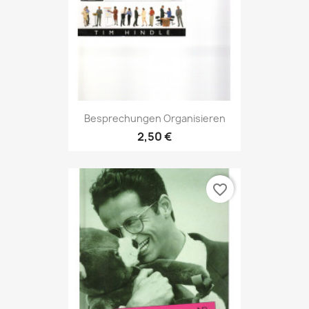
Besprechungen Organisieren
2,50 €
favorite_border