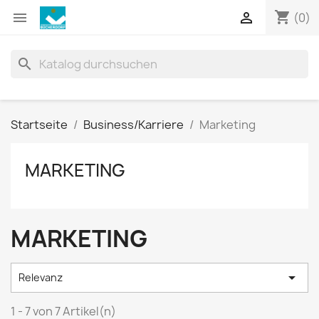
shopping_cart


(0)
search
Startseite
Business/Karriere
Marketing
MARKETING
MARKETING

Relevanz
1 - 7 von 7 Artikel(n)