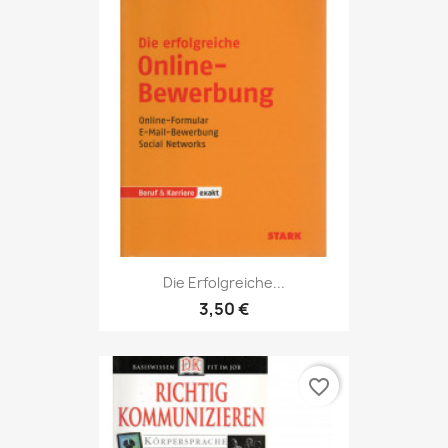
Die Erfolgreiche...
3,50 €
favorite_border