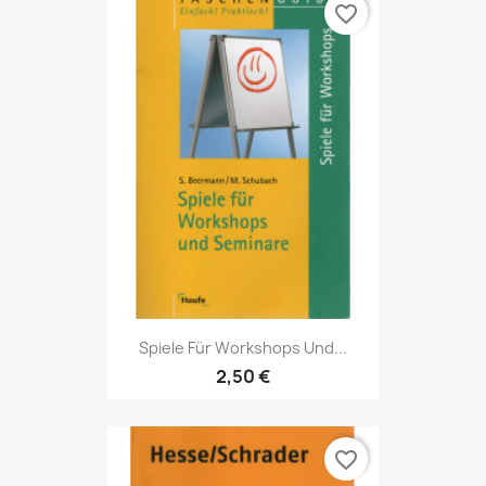
favorite_border
Spiele Für Workshops Und...
2,50 €
favorite_border