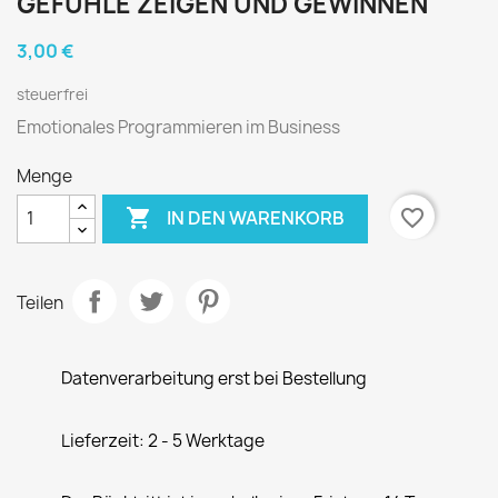
GEFÜHLE ZEIGEN UND GEWINNEN
3,00 €
steuerfrei
Emotionales Programmieren im Business
Menge

favorite_border
IN DEN WARENKORB
Teilen
Datenverarbeitung erst bei Bestellung
Lieferzeit: 2 - 5 Werktage