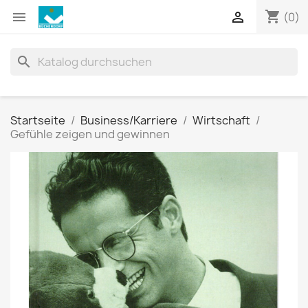
shopping_cart


(0)
search
Startseite
Business/Karriere
Wirtschaft
Gefühle zeigen und gewinnen