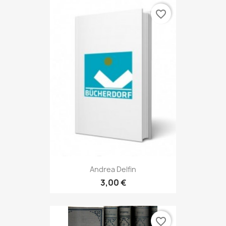
favorite_border
Andrea Delfin
3,00 €
favorite_border