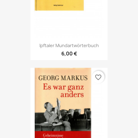
Ipftaler Mundartwörterbuch
6,00 €
favorite_border