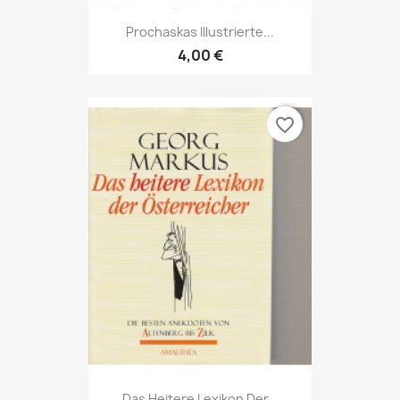
Prochaskas Illustrierte...
4,00 €
favorite_border
Das Heitere Lexikon Der...