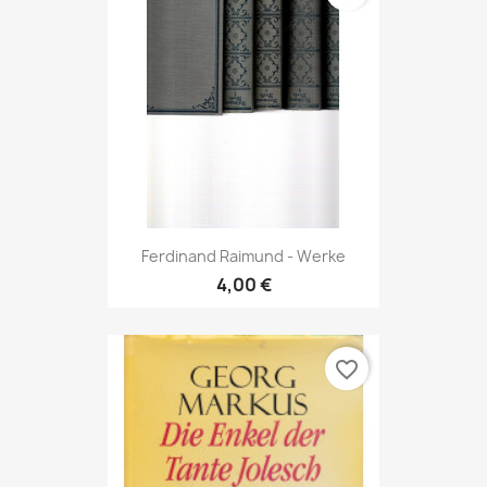
Ferdinand Raimund - Werke
4,00 €
favorite_border