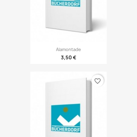
Alamontade
3,50 €
favorite_border