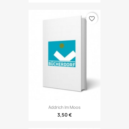
favorite_border
Addrich Im Moos
3,50 €