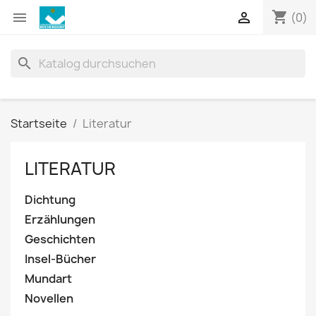
shopping_cart


(0)
search
Startseite
Literatur
LITERATUR
Dichtung
Erzählungen
Geschichten
Insel-Bücher
Mundart
Novellen