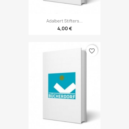
Adalbert Stifters...
4,00 €
favorite_border