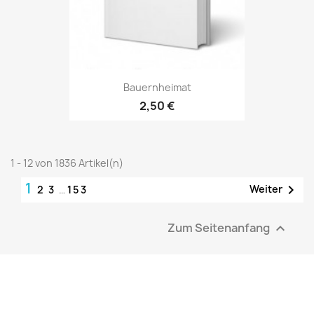
Bauernheimat
2,50 €
1 - 12 von 1836 Artikel(n)
1

Weiter
2
3
…
153
Zum Seitenanfang
