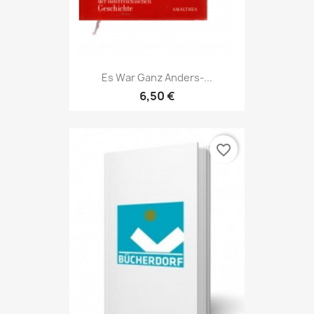
Es War Ganz Anders-...
6,50 €
favorite_border