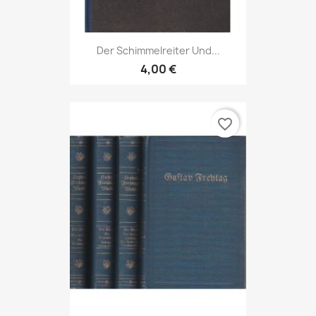
Der Schimmelreiter Und...
4,00 €
favorite_border