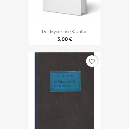
Der Myseriöse Kavalier
3,00 €
favorite_border