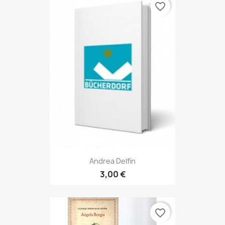
favorite_border
Andrea Delfin
3,00 €
favorite_border