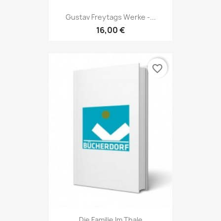
Gustav Freytags Werke -...
16,00 €
favorite_border
Die Familie Im Thale