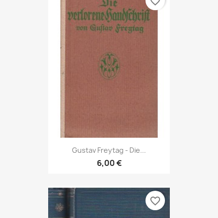
favorite_border
Gustav Freytag - Die...
6,00 €
favorite_border