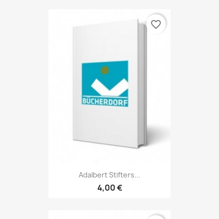
favorite_border
Adalbert Stifters...
4,00 €