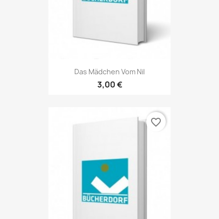
Das Mädchen Vom Nil
3,00 €
favorite_border