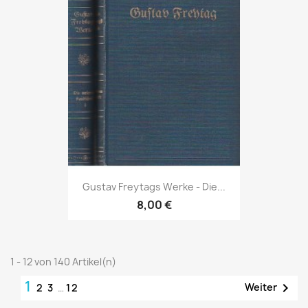
Gustav Freytags Werke - Die...
8,00 €
1 - 12 von 140 Artikel(n)
1

Weiter
2
3
…
12