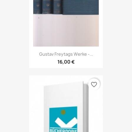
Gustav Freytags Werke -...
16,00 €
favorite_border