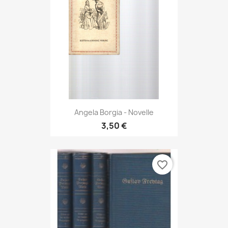
Angela Borgia - Novelle
3,50 €
favorite_border