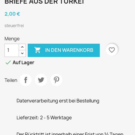
BRIEFE AUS DER TÜRKEI
2,00 €
steuerfrei
Menge

favorite_border
IN DEN WARENKORB

Auf Lager
Teilen
Datenverarbeitung erst bei Bestellung
Lieferzeit: 2 - 5 Werktage
Der Rücktritt ist innerhalb einer Frist von 14 Tagen