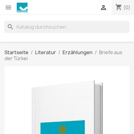
shopping_cart


(0)
search
Startseite
Literatur
Erzählungen
Briefe aus
der Türkei