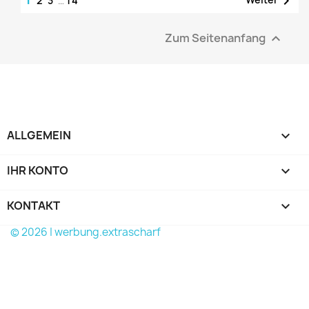

2
3
…
14
Zum Seitenanfang

ALLGEMEIN

IHR KONTO

KONTAKT
keyboard_arrow_down
© 2026 | werbung.extrascharf