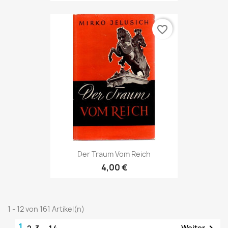
favorite_border
Der Traum Vom Reich
4,00 €
1 - 12 von 161 Artikel(n)
1
Weiter