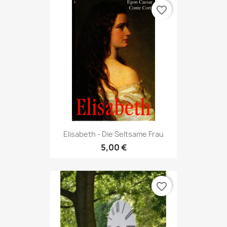
favorite_border
Elisabeth - Die Seltsame Frau
5,00 €
favorite_border