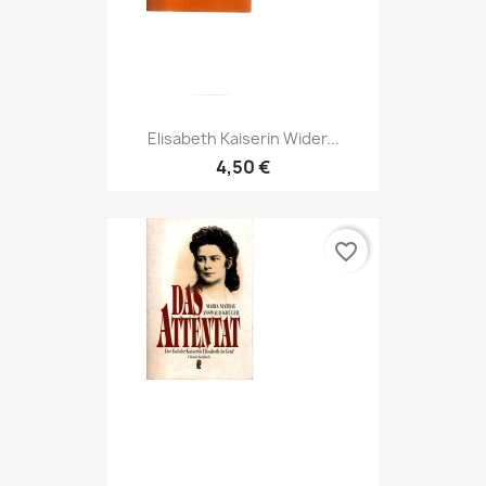
Elisabeth Kaiserin Wider...
4,50 €
favorite_border