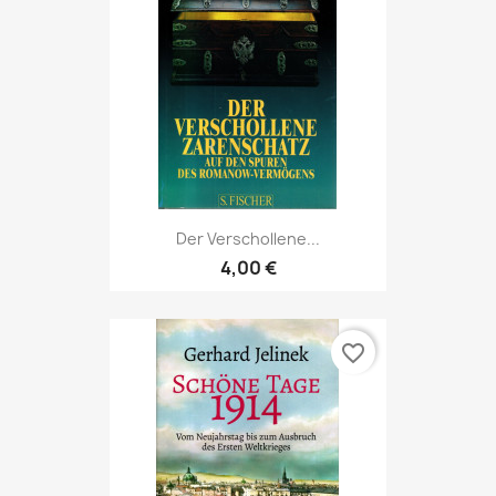
Der Verschollene...
4,00 €
favorite_border