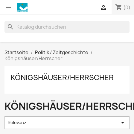
shopping_cart


(0)
search
Startseite
Politik / Zeitgeschichte
Königshäuser/Herrscher
KÖNIGSHÄUSER/HERRSCHER
KÖNIGSHÄUSER/HERRSCH

Relevanz