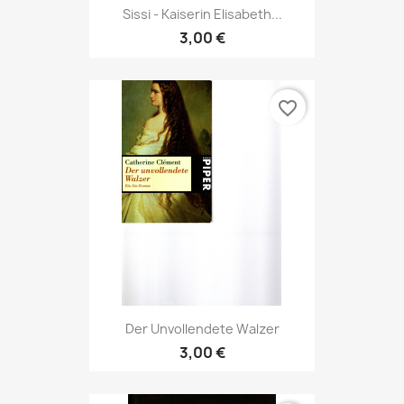
Sissi - Kaiserin Elisabeth...
3,00 €
favorite_border
Der Unvollendete Walzer
3,00 €