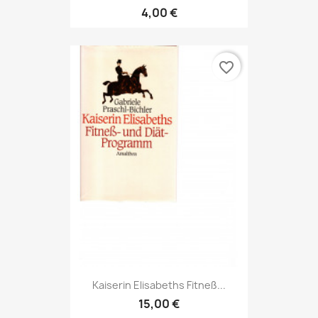
4,00 €
favorite_border
Kaiserin Elisabeths Fitneß...
15,00 €