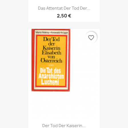
Das Attentat Der Tod Der...
2,50 €
favorite_border
Der Tod Der Kaiserin...