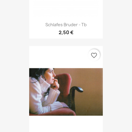
Schlafes Bruder - Tb
2,50 €
favorite_border