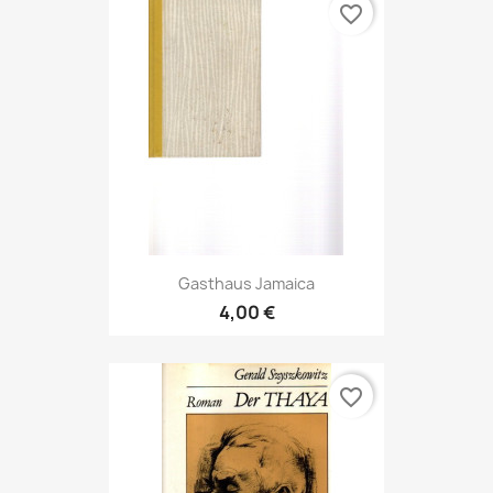
favorite_border
Gasthaus Jamaica
4,00 €
favorite_border