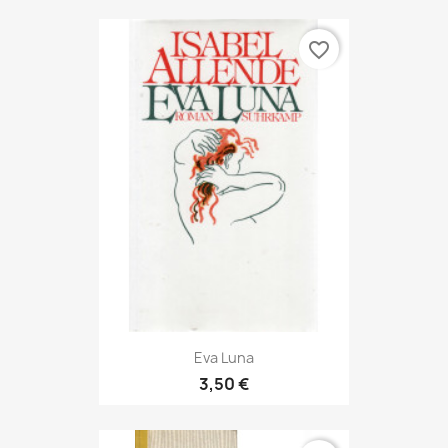
favorite_border
Eva Luna
3,50 €