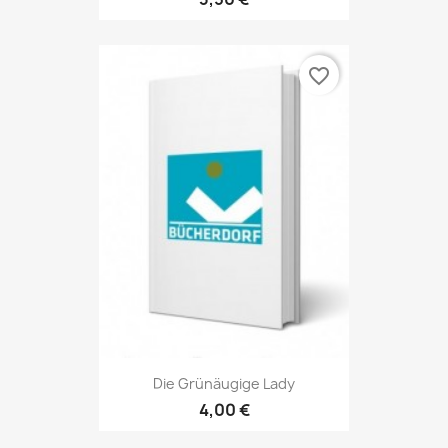
favorite_border
Die Grünäugige Lady
4,00 €