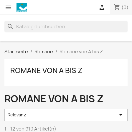
shopping_cart


(0)
search
Startseite
Romane
Romane von A bis Z
ROMANE VON A BIS Z
ROMANE VON A BIS Z

Relevanz
1 - 12 von 910 Artikel(n)