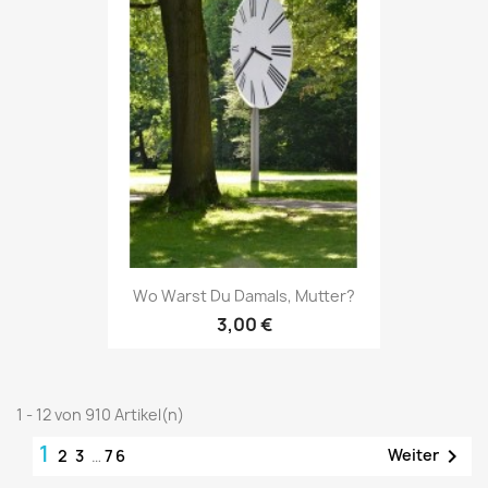
Wo Warst Du Damals, Mutter?
3,00 €
1 - 12 von 910 Artikel(n)
1

Weiter
2
3
…
76