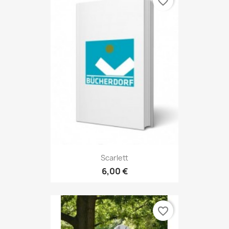
favorite_border
Scarlett
6,00 €
favorite_border