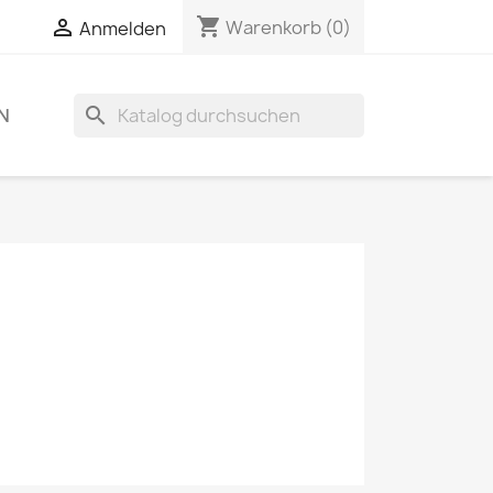
shopping_cart

Warenkorb
(0)
Anmelden
search
N