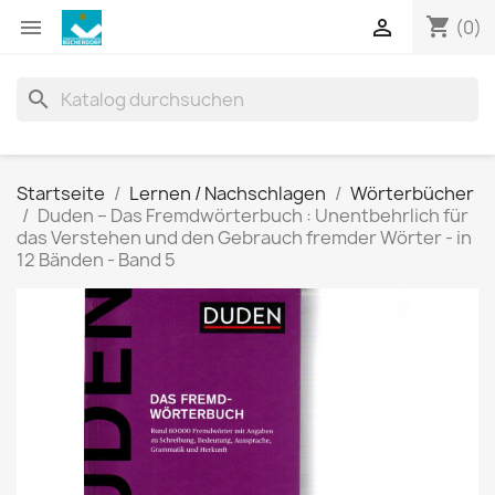
shopping_cart


(0)
search
Startseite
Lernen / Nachschlagen
Wörterbücher
Duden – Das Fremdwörterbuch : Unentbehrlich für
das Verstehen und den Gebrauch fremder Wörter - in
12 Bänden - Band 5