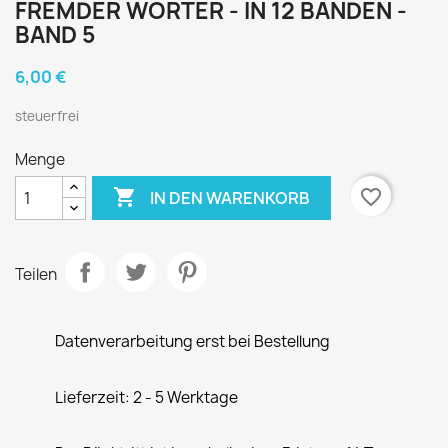
FREMDER WÖRTER - IN 12 BÄNDEN -
BAND 5
6,00 €
steuerfrei
Menge

favorite_border
IN DEN WARENKORB
Teilen
Datenverarbeitung erst bei Bestellung
Lieferzeit: 2 - 5 Werktage