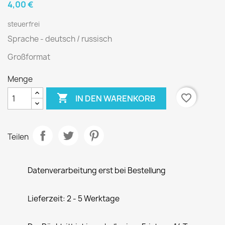
4,00 €
steuerfrei
Sprache - deutsch / russisch
Großformat
Menge

favorite_border
IN DEN WARENKORB
Teilen
Datenverarbeitung erst bei Bestellung
Lieferzeit: 2 - 5 Werktage