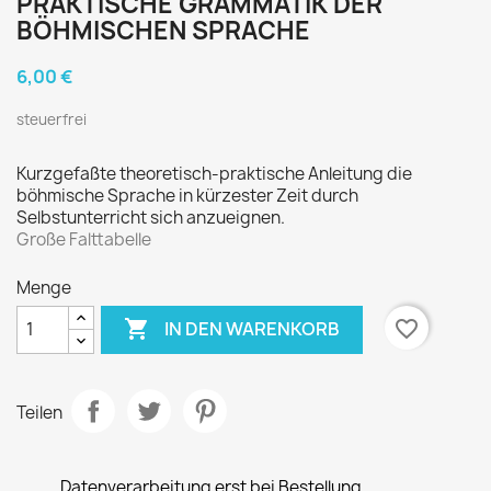
PRAKTISCHE GRAMMATIK DER
BÖHMISCHEN SPRACHE
6,00 €
steuerfrei
Kurzgefaßte theoretisch-praktische Anleitung die
böhmische Sprache in kürzester Zeit durch
Selbstunterricht sich anzueignen.
Große Falttabelle
Menge

favorite_border
IN DEN WARENKORB
Teilen
Datenverarbeitung erst bei Bestellung