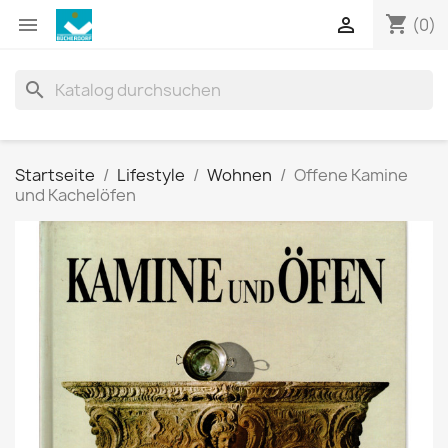
shopping_cart


(0)
search
Startseite
Lifestyle
Wohnen
Offene Kamine
und Kachelöfen