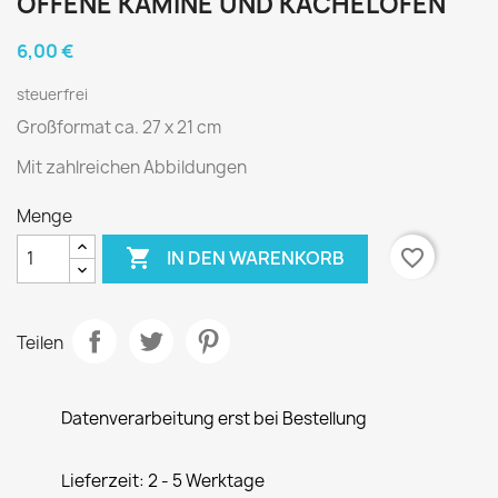
OFFENE KAMINE UND KACHELÖFEN
6,00 €
steuerfrei
Großformat ca. 27 x 21 cm
Mit zahlreichen Abbildungen
Menge

favorite_border
IN DEN WARENKORB
Teilen
Datenverarbeitung erst bei Bestellung
Lieferzeit: 2 - 5 Werktage