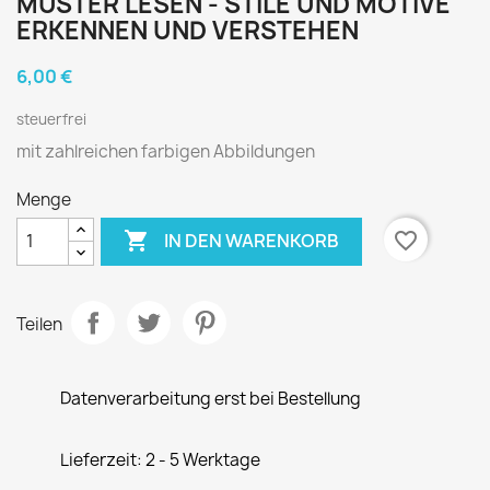
MUSTER LESEN - STILE UND MOTIVE
ERKENNEN UND VERSTEHEN
6,00 €
steuerfrei
mit zahlreichen farbigen Abbildungen
Menge

favorite_border
IN DEN WARENKORB
Teilen
Datenverarbeitung erst bei Bestellung
Lieferzeit: 2 - 5 Werktage