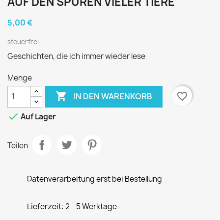
AUF DEN SPUREN VIELER TIERE
5,00 €
steuerfrei
Geschichten, die ich immer wieder lese
Menge

favorite_border
IN DEN WARENKORB

Auf Lager
Teilen
Datenverarbeitung erst bei Bestellung
Lieferzeit: 2 - 5 Werktage