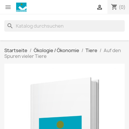
shopping_cart


(0)
search
Startseite
Ökologie / Ökonomie
Tiere
Auf den
Spuren vieler Tiere