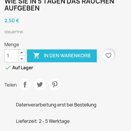
WIE SIE IN 5 TAGEN DAS RAUCHEN
AUFGEBEN
2,50 €
steuerfrei
Menge

favorite_border
IN DEN WARENKORB

Auf Lager
Teilen
Datenverarbeitung erst bei Bestellung
Lieferzeit: 2 - 5 Werktage