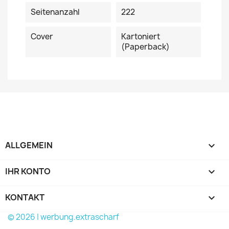
Seitenanzahl
222
Cover
Kartoniert
(Paperback)
ALLGEMEIN

IHR KONTO

KONTAKT
keyboard_arrow_down
© 2026 | werbung.extrascharf