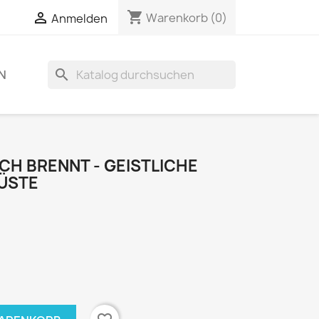
shopping_cart

Warenkorb
(0)
Anmelden
search
N
H BRENNT - GEISTLICHE
WÜSTE