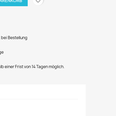
favorite_border
WARENKORB
 bei Bestellung
ge
alb einer Frist von 14 Tagen möglich.