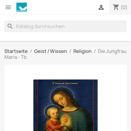
shopping_cart


(0)
search
Startseite
Geist / Wissen
Religion
Die Jungfrau
Maria - Tb