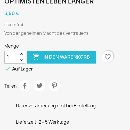
OPTIMISTEN LEBEN LÄNGER
3,50 €
steuerfrei
Von der geheimen Macht des Vertrauens
Menge

favorite_border
IN DEN WARENKORB

Auf Lager
Teilen
Datenverarbeitung erst bei Bestellung
Lieferzeit: 2 - 5 Werktage