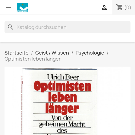
shopping_cart


(0)
search
Startseite
Geist / Wissen
Psychologie
Optimisten leben länger