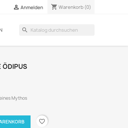
shopping_cart

Warenkorb
(0)
Anmelden
search
N
 ÖDIPUS
eines Mythos
favorite_border
WARENKORB