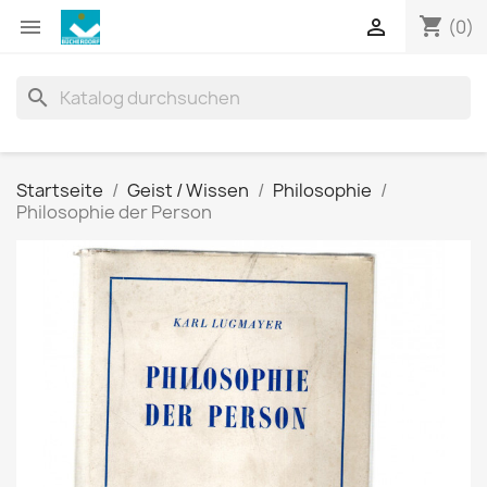
shopping_cart


(0)
search
Startseite
Geist / Wissen
Philosophie
Philosophie der Person