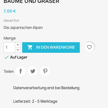
BÄUME UND GRÄSER
7,00 €
steuerfrei
Die Japanischen Alpen
Menge

favorite_border
IN DEN WARENKORB

Auf Lager
Teilen
Datenverarbeitung erst bei Bestellung
Lieferzeit: 2 - 5 Werktage