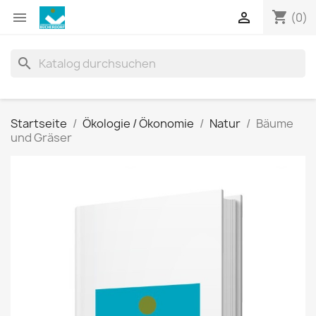
shopping_cart


(0)
search
Startseite
Ökologie / Ökonomie
Natur
Bäume
und Gräser