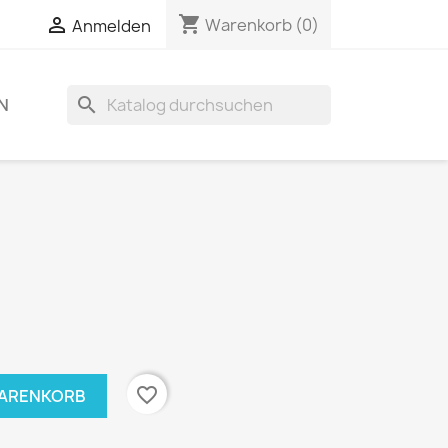
shopping_cart

Warenkorb
(0)
Anmelden
search
N
favorite_border
WARENKORB