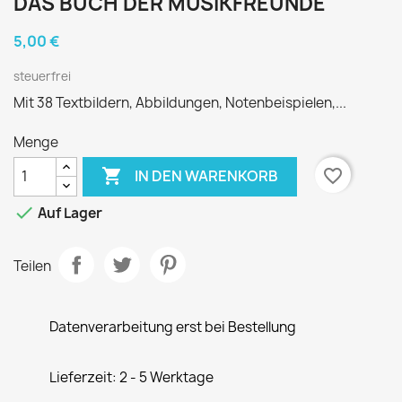
DAS BUCH DER MUSIKFREUNDE
5,00 €
steuerfrei
Mit 38 Textbildern, Abbildungen, Notenbeispielen,...
Menge

favorite_border
IN DEN WARENKORB

Auf Lager
Teilen
Datenverarbeitung erst bei Bestellung
Lieferzeit: 2 - 5 Werktage