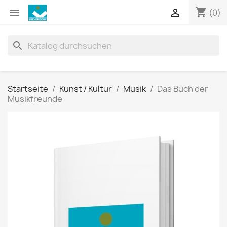
shopping_cart


(0)
search
Startseite
Kunst / Kultur
Musik
Das Buch der
Musikfreunde