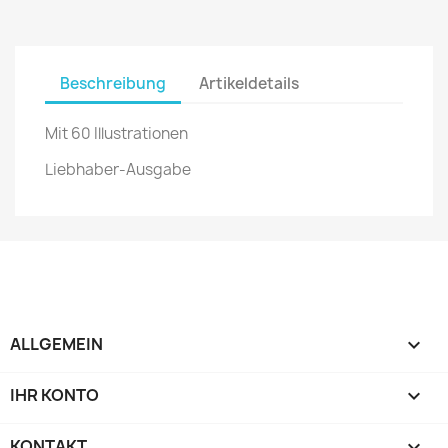
Beschreibung
Artikeldetails
Mit 60 Illustrationen
Liebhaber-Ausgabe
ALLGEMEIN

IHR KONTO

KONTAKT
keyboard_arrow_down