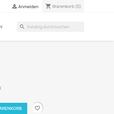
shopping_cart

Warenkorb
(0)
Anmelden
search
N
g
favorite_border
WARENKORB