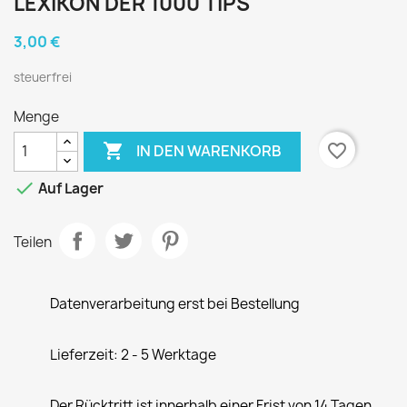
LEXIKON DER 1000 TIPS
3,00 €
steuerfrei
Menge

favorite_border
IN DEN WARENKORB

Auf Lager
Teilen
Datenverarbeitung erst bei Bestellung
Lieferzeit: 2 - 5 Werktage
Der Rücktritt ist innerhalb einer Frist von 14 Tagen