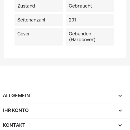
Zustand
Gebraucht
Seitenanzahl
201
Cover
Gebunden
(Hardcover)
ALLGEMEIN

IHR KONTO

KONTAKT
keyboard_arrow_down