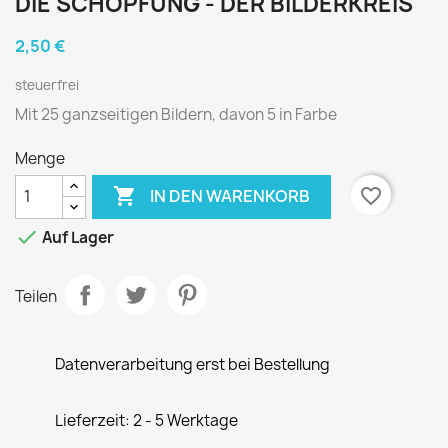
DIE SCHÖPFUNG - DER BILDERKREIS
2,50 €
steuerfrei
Mit 25 ganzseitigen Bildern, davon 5 in Farbe
Menge

favorite_border
IN DEN WARENKORB

Auf Lager
Teilen
Datenverarbeitung erst bei Bestellung
Lieferzeit: 2 - 5 Werktage