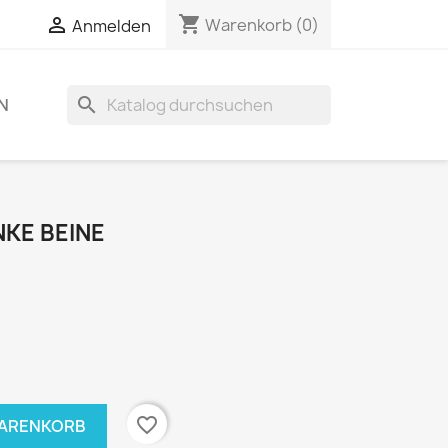
shopping_cart

Warenkorb
(0)
Anmelden
search
N
NKE BEINE
favorite_border
WARENKORB