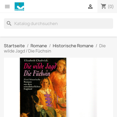
shopping_cart


(0)
search
Startseite
Romane
Historische Romane
Die
wilde Jagd / Die Füchsin