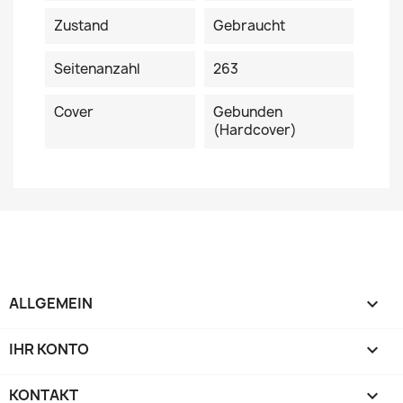
Zustand
Gebraucht
Seitenanzahl
263
Cover
Gebunden
(Hardcover)
ALLGEMEIN

IHR KONTO

KONTAKT
keyboard_arrow_down