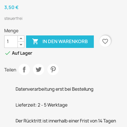
3,50 €
steuerfrei
Menge

favorite_border
IN DEN WARENKORB

Auf Lager
Teilen
Datenverarbeitung erst bei Bestellung
Lieferzeit: 2 - 5 Werktage
Der Rücktritt ist innerhalb einer Frist von 14 Tagen