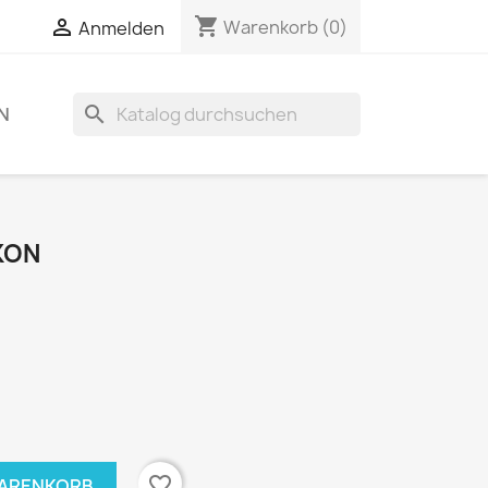
shopping_cart

Warenkorb
(0)
Anmelden
search
N
KON
favorite_border
WARENKORB