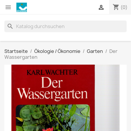
shopping_cart


(0)
search
Startseite
Ökologie / Ökonomie
Garten
Der
Wassergarten