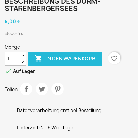
BESCHREIBUNG DES DURM-
STARENBERGERSEES
5,00 €
steuerfrei
Menge

favorite_border
IN DEN WARENKORB

Auf Lager
Teilen
Datenverarbeitung erst bei Bestellung
Lieferzeit: 2 - 5 Werktage