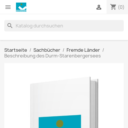
shopping_cart


(0)
search
Startseite
Sachbücher
Fremde Länder
Beschreibung des Durm-Starenbergersees