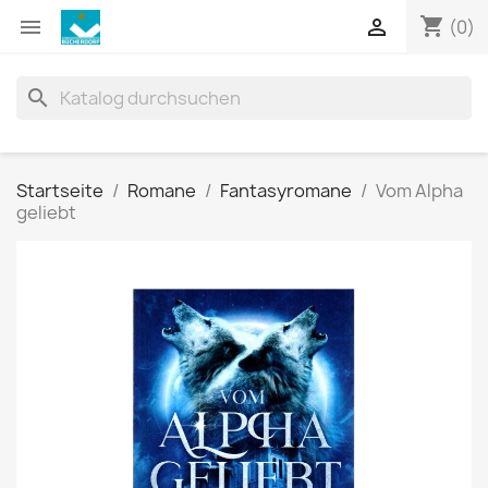
shopping_cart


(0)
search
Startseite
Romane
Fantasyromane
Vom Alpha
geliebt