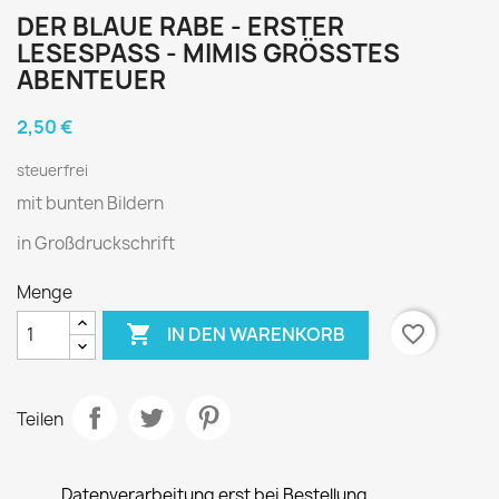
DER BLAUE RABE - ERSTER
LESESPASS - MIMIS GRÖSSTES AB
ENTEUER
2,50 €
steuerfrei
mit bunten Bildern
in Großdruckschrift
Menge

favorite_border
IN DEN WARENKORB
Teilen
Datenverarbeitung erst bei Bestellung