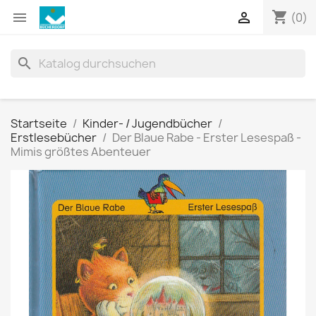
shopping_cart


(0)
search
Startseite
Kinder- / Jugendbücher
Erstlesebücher
Der Blaue Rabe - Erster Lesespaß -
Mimis größtes Abenteuer