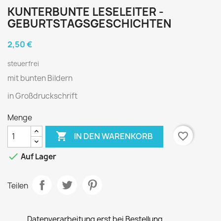
KUNTERBUNTE LESELEITER -
GEBURTSTAGSGESCHICHTEN
2,50 €
steuerfrei
mit bunten Bildern
in Großdruckschrift
Menge

favorite_border
IN DEN WARENKORB

Auf Lager
Teilen
Datenverarbeitung erst bei Bestellung