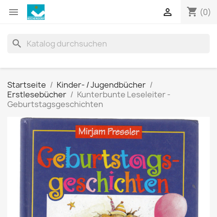
shopping_cart


(0)
search
Startseite
Kinder- / Jugendbücher
Erstlesebücher
Kunterbunte Leseleiter -
Geburtstagsgeschichten