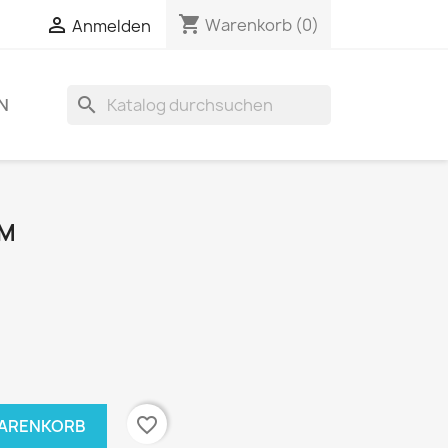
shopping_cart

Warenkorb
(0)
Anmelden
search
N
OM
favorite_border
WARENKORB